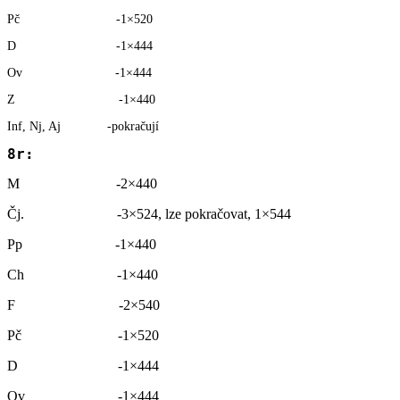
Pč -1×520
D -1×444
Ov -1×444
Z -1×440
Inf, Nj, Aj -pokračují
8r: 
M -2×440
Čj. -3×524, lze pokračovat, 1×544
Pp -1×440
Ch -1×440
F -2×540
Pč -1×520
D -1×444
Ov -1×444