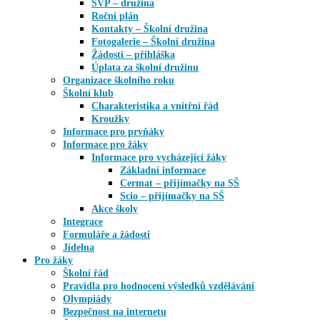
ŠVP – družina
Roční plán
Kontakty – Školní družina
Fotogalerie – Školní družina
Žádosti – přihláška
Úplata za školní družinu
Organizace školního roku
Školní klub
Charakteristika a vnitřní řád
Kroužky
Informace pro prvňáky
Informace pro žáky
Informace pro vycházející žáky
Základní informace
Cermat – přijímačky na SŠ
Scio – přijímačky na SŠ
Akce školy
Integrace
Formuláře a žádosti
Jídelna
Pro žáky
Školní řád
Pravidla pro hodnocení výsledků vzdělávání
Olympiády
Bezpečnost na internetu