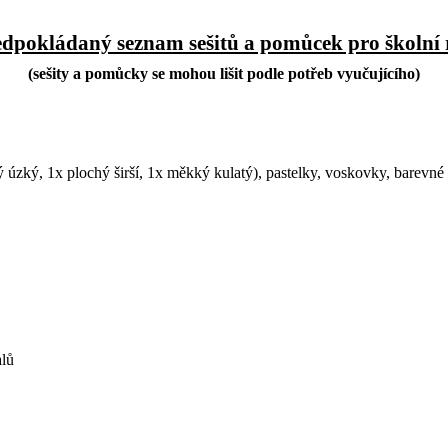
edpokládaný seznam sešitů a pomůcek pro školní 
(sešity a pomůcky se mohou lišit podle potřeb vyučujícího)
úzký, 1x plochý širší, 1x měkký kulatý), pastelky, voskovky, barevné fi
alů