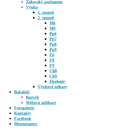
Žákovský parlament
Výuka
1. stupeň
2. stupeň
M6
M9
Pp6
Pp7
Pp8
Pp9
F6
F8
F9
Ch8
Ch9
Ekologie
Výukové odkazy
Bakaláři
Rozvrh
Webová aplikace
Fotogalerie
Kontakty
Facebook
Meteostanice