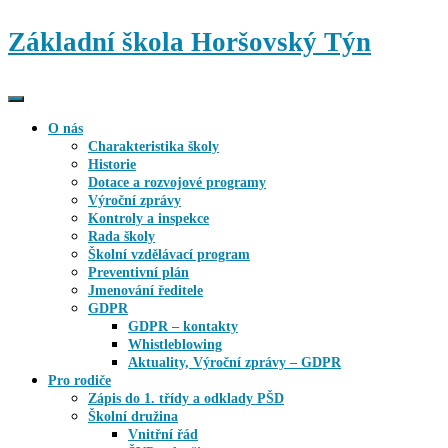
Základní škola Horšovský Týn
Přepnout
navigaci
O nás
Charakteristika školy
Historie
Dotace a rozvojové programy
Výroční zprávy
Kontroly a inspekce
Rada školy
Školní vzdělávací program
Preventivní plán
Jmenování ředitele
GDPR
GDPR – kontakty
Whistleblowing
Aktuality, Výroční zprávy – GDPR
Pro rodiče
Zápis do 1. třídy a odklady PŠD
Školní družina
Vnitřní řád