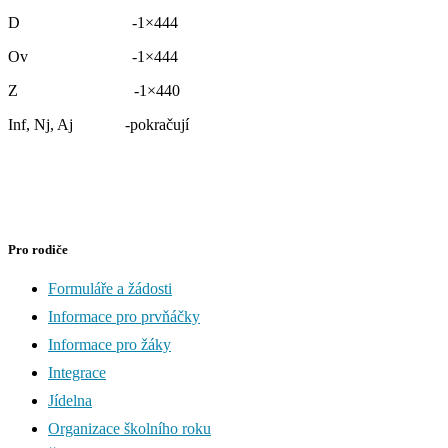
D -1×444
Ov -1×444
Z -1×440
Inf, Nj, Aj -pokračují
Pro rodiče
Formuláře a žádosti
Informace pro prvňáčky
Informace pro žáky
Integrace
Jídelna
Organizace školního roku