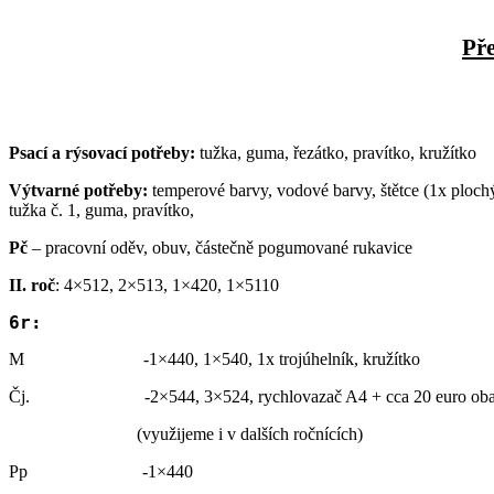
Př
Psací a rýsovací potřeby:
tužka, guma, řezátko, pravítko, kružítko
Výtvarné potřeby:
temperové barvy, vodové barvy, štětce (1x plochý 
tužka č. 1, guma, pravítko,
Pč
– pracovní oděv, obuv, částečně pogumované rukavice
II. roč
: 4×512, 2×513, 1×420, 1×5110
6r:
M -1×440, 1×540, 1x trojúhelník, kružítko
Čj. -2×544, 3×524, rychlovazač A4 + cca 20 euro ob
(využijeme i v dalších ročnících)
Pp -1×440