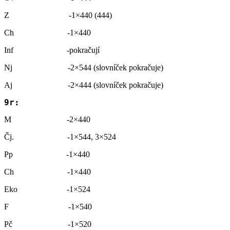
Z -1×440 (444)
Ch -1×440
Inf -pokračují
Nj -2×544 (slovníček pokračuje)
Aj -2×444 (slovníček pokračuje)
9r:
M -2×440
Čj. -1×544, 3×524
Pp -1×440
Ch -1×440
Eko -1×524
F -1×540
Pč -1×520