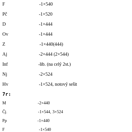
F -1×540
Pč -1×520
D -1×444
Ov -1×444
Z -1×440(444)
Aj -2×444 (2×544)
Inf -lib. (na celý 2st.)
Nj -2×524
Hv -1×524, notový sešit
7r:
M -2×440
Čj. -1×544, 3×524
Pp -1×440
F -1×540