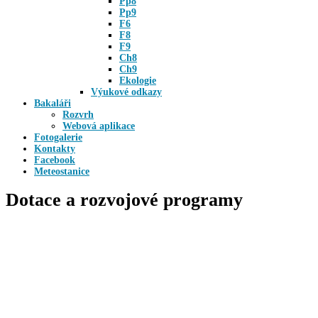
Pp8
Pp9
F6
F8
F9
Ch8
Ch9
Ekologie
Výukové odkazy
Bakaláři
Rozvrh
Webová aplikace
Fotogalerie
Kontakty
Facebook
Meteostanice
Dotace a rozvojové programy