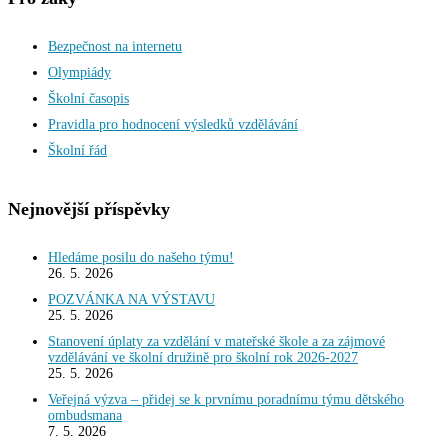
Bezpečnost na internetu
Olympiády
Školní časopis
Pravidla pro hodnocení výsledků vzdělávání
Školní řád
Nejnovější příspěvky
Hledáme posilu do našeho týmu!
26. 5. 2026
POZVÁNKA NA VÝSTAVU
25. 5. 2026
Stanovení úplaty za vzdělání v mateřské škole a za zájmové
vzdělávání ve školní družině pro školní rok 2026-2027
25. 5. 2026
Veřejná výzva – přidej se k prvnímu poradnímu týmu dětského
ombudsmana
7. 5. 2026