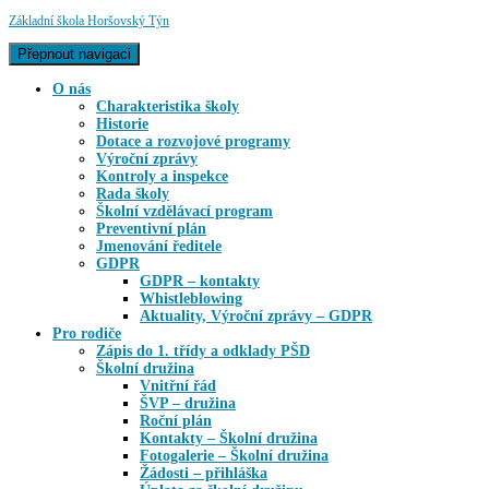
Základní škola Horšovský Týn
Přepnout navigaci
O nás
Charakteristika školy
Historie
Dotace a rozvojové programy
Výroční zprávy
Kontroly a inspekce
Rada školy
Školní vzdělávací program
Preventivní plán
Jmenování ředitele
GDPR
GDPR – kontakty
Whistleblowing
Aktuality, Výroční zprávy – GDPR
Pro rodiče
Zápis do 1. třídy a odklady PŠD
Školní družina
Vnitřní řád
ŠVP – družina
Roční plán
Kontakty – Školní družina
Fotogalerie – Školní družina
Žádosti – přihláška