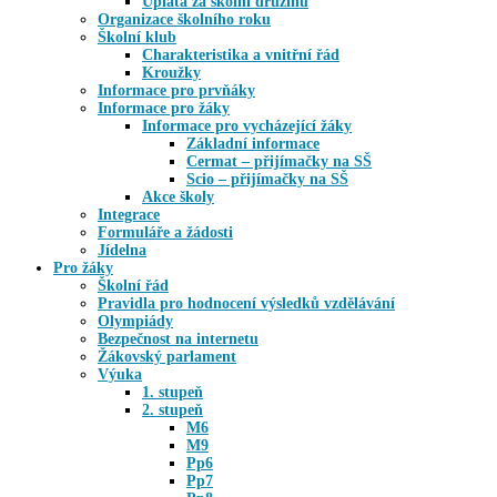
Úplata za školní družinu
Organizace školního roku
Školní klub
Charakteristika a vnitřní řád
Kroužky
Informace pro prvňáky
Informace pro žáky
Informace pro vycházející žáky
Základní informace
Cermat – přijímačky na SŠ
Scio – přijímačky na SŠ
Akce školy
Integrace
Formuláře a žádosti
Jídelna
Pro žáky
Školní řád
Pravidla pro hodnocení výsledků vzdělávání
Olympiády
Bezpečnost na internetu
Žákovský parlament
Výuka
1. stupeň
2. stupeň
M6
M9
Pp6
Pp7