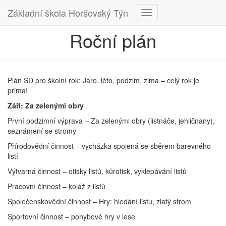
Základní škola Horšovský Týn
Přepnout
navigaci
Roční plán
Plán ŠD pro školní rok: Jaro, léto, podzim, zima – celý rok je
prima!
Září: Za zelenými obry
První podzimní výprava – Za zelenými obry (listnáče, jehličnany),
seznámení se stromy
Přírodovědní činnost – vycházka spojená se sběrem barevného
listí
Výtvarná činnost – otisky listů, kůrotisk, vyklepávání listů
Pracovní činnost – koláž z listů
Společenskovědní činnost – Hry: hledání listu, zlatý strom
Sportovní činnost – pohybové hry v lese