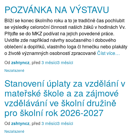
POZVÁNKA NA VÝSTAVU
Blíží se konec školního roku a to je tradičně čas pochlubit
se výsledky celoroční činnosti našich žáků v hodinách Vv.
Přijďte se do MKZ podívat na jejich povedené práce.
Uvidíte zde například návrhy současného i dobového
oblečení a doplňků, vlastního loga či hrnečku nebo plakáty
o životě významných osobností zpracované
Číst více…
Od
zshtyncz
, před
3 měsíci
3 měsíci
Nezařazené
Stanovení úplaty za vzdělání v
mateřské škole a za zájmové
vzdělávání ve školní družině
pro školní rok 2026-2027
Od
zshtyncz
, před
3 měsíci
3 měsíci
Nezařazené