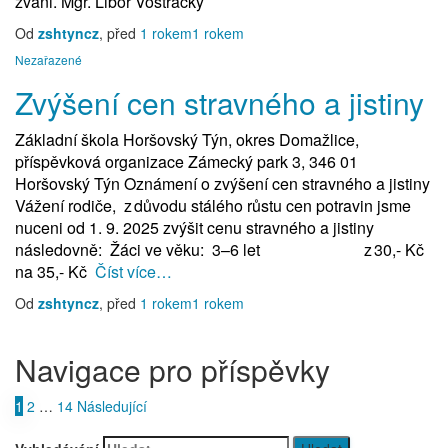
zváni. Mgr. Libor Vostracký
Od
zshtyncz
, před
1 rokem
1 rokem
Nezařazené
Zvýšení cen stravného a jistiny
Základní škola Horšovský Týn, okres Domažlice,
příspěvková organizace Zámecký park 3, 346 01
Horšovský Týn Oznámení o zvýšení cen stravného a jistiny
Vážení rodiče, z důvodu stálého růstu cen potravin jsme
nuceni od 1. 9. 2025 zvýšit cenu stravného a jistiny
následovně: Žáci ve věku: 3–6 let z 30,- Kč
na 35,- Kč
Číst více…
Od
zshtyncz
, před
1 rokem
1 rokem
Navigace pro příspěvky
1
2
…
14
Následující