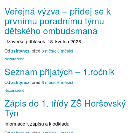
Veřejná výzva – přidej se k
prvnímu poradnímu týmu
dětského ombudsmana
Uzávěrka přihlášek: 18. května 2026
Od
zshtyncz
, před
3 měsíci
3 měsíci
Nezařazené
Seznam přijatých – 1.ročník
Od
zshtyncz
, před
6 měsíci
6 měsíci
Nezařazené
Zápis do 1. třídy ZŠ Horšovský
Týn
Informace k zápisu a k odkladu