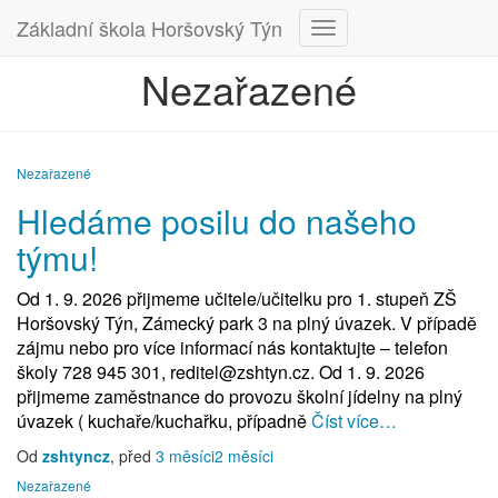
Základní škola Horšovský Týn
Přepnout
navigaci
Nezařazené
Nezařazené
Hledáme posilu do našeho
týmu!
Od 1. 9. 2026 přijmeme učitele/učitelku pro 1. stupeň ZŠ
Horšovský Týn, Zámecký park 3 na plný úvazek. V případě
zájmu nebo pro více informací nás kontaktujte – telefon
školy 728 945 301, reditel@zshtyn.cz. Od 1. 9. 2026
přijmeme zaměstnance do provozu školní jídelny na plný
úvazek ( kuchaře/kuchařku, případně
Číst více…
Od
zshtyncz
, před
3 měsíci
2 měsíci
Nezařazené