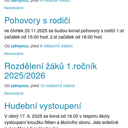
Od
zshtyncz
, před
9 měsíci
8 měsíci
Nezařazené
Pohovory s rodiči
ve čtvrtek 20.11.2025 se budou konat pohovory s rodiči 1.st
začátek od 15:00 hod. 2.st začátek od 16:00 hod.
Od
zshtyncz
, před
9 měsíci
10 měsíci
Nezařazené
Rozdělení žáků 1.ročník
2025/2026
Od
zshtyncz
, před
12 měsíci
12 měsíci
Nezařazené
Hudební vystoupení
V úterý 17. 6. 2025 se koná od 16.00 v respiriu školy
vystoupení kroužku fléten a školního sboru. Jste srdečně